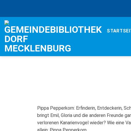
Zum
Inhalt
springen
STARTSEI
Pippa Pepperkorn: Erfinderin, Entdeckerin, S
bringt Emil, Gloria und die anderen Freunde 
verlorenen Kanarienvogel wieder? Wie eine V
allein: Pippa Pepperkorn