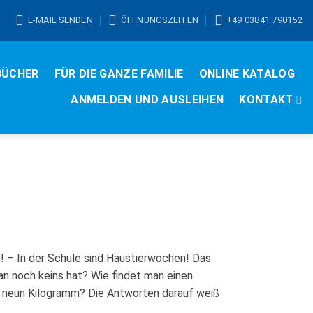
E-MAIL SENDEN
ÖFFNUNGSZEITEN
+49 03841 790152
BÜCHER
FÜR DIE GANZE FAMILIE
ONLINE KATALOG
ANMELDEN UND AUSLEIHEN
KONTAKT
n! – In der Schule sind Haustierwochen! Das
an noch keins hat? Wie findet man einen
a neun Kilogramm? Die Antworten darauf weiß