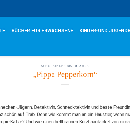
TE
BÜCHER FÜR ERWACHSENE
KINDER-UND JUGEND
SCHULKINDER BIS 10 JAHRE
„Pippa Pepperkorn“
chnecken-Jägerin, Detektivin, Schnecktektivin und beste Freundi
ganz schön auf Trab. Denn wie kommt man an ein Haustier, wenn m
ampir-Katze? Und wie einen hellbraunen Kurzhaardackel von circ